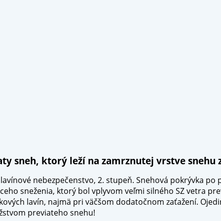
y sneh, ktorý leží na zamrznutej vrstve snehu z
lavínové nebezpečenstvo, 2. stupeň. Snehová pokrývka po p
ceho sneženia, ktorý bol vplyvom veľmi silného SZ vetra pr
kových lavín, najmä pri väčšom dodatočnom zaťažení. Ojedi
žstvom previateho snehu!