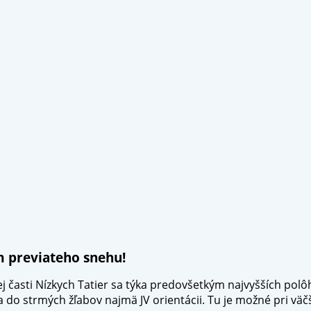
m previateho snehu!
časti Nízkych Tatier sa týka predovšetkým najvyšších polô
 do strmých žľabov najmä JV orientácii. Tu je možné pri vä