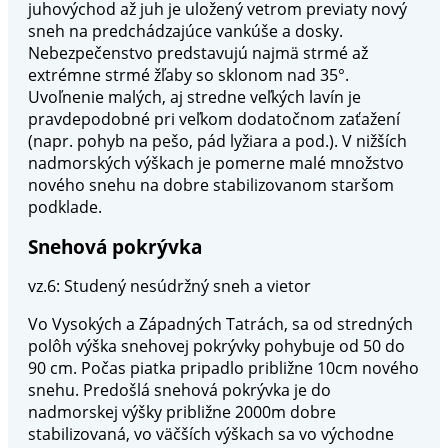
juhovýchod až juh je uložený vetrom previaty nový
sneh na predchádzajúce vankúše a dosky.
Nebezpečenstvo predstavujú najmä strmé až
extrémne strmé žľaby so sklonom nad 35°.
Uvoľnenie malých, aj stredne veľkých lavín je
pravdepodobné pri veľkom dodatočnom zaťažení
(napr. pohyb na pešo, pád lyžiara a pod.). V nižších
nadmorských výškach je pomerne malé množstvo
nového snehu na dobre stabilizovanom staršom
podklade.
Snehová pokrývka
vz.6: Studený nesúdržný sneh a vietor
Vo Vysokých a Západných Tatrách, sa od stredných
polôh výška snehovej pokrývky pohybuje od 50 do
90 cm. Počas piatka pripadlo približne 10cm nového
snehu. Predošlá snehová pokrývka je do
nadmorskej výšky približne 2000m dobre
stabilizovaná, vo väčších výškach sa vo východne