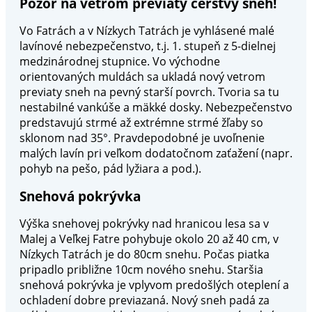
Pozor na vetrom previaty čerstvý sneh!
Vo Fatrách a v Nízkych Tatrách je vyhlásené malé
lavínové nebezpečenstvo, t.j. 1. stupeň z 5-dielnej
medzinárodnej stupnice. Vo východne
orientovaných muldách sa ukladá nový vetrom
previaty sneh na pevný starší povrch. Tvoria sa tu
nestabilné vankúše a mäkké dosky. Nebezpečenstvo
predstavujú strmé až extrémne strmé žľaby so
sklonom nad 35°. Pravdepodobné je uvoľnenie
malých lavín pri veľkom dodatočnom zaťažení (napr.
pohyb na pešo, pád lyžiara a pod.).
Snehová pokrývka
Výška snehovej pokrývky nad hranicou lesa sa v
Malej a Veľkej Fatre pohybuje okolo 20 až 40 cm, v
Nízkych Tatrách je do 80cm snehu. Počas piatka
pripadlo približne 10cm nového snehu. Staršia
snehová pokrývka je vplyvom predošlých oteplení a
ochladení dobre previazaná. Nový sneh padá za