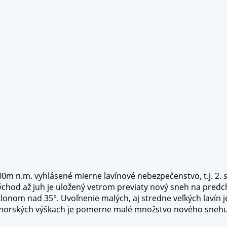
m n.m. vyhlásené mierne lavínové nebezpečenstvo, t.j. 2. 
ýchod až juh je uložený vetrom previaty nový sneh na pred
lonom nad 35°. Uvoľnenie malých, aj stredne veľkých laví
 nadmorských výškach je pomerne malé množstvo nového sneh