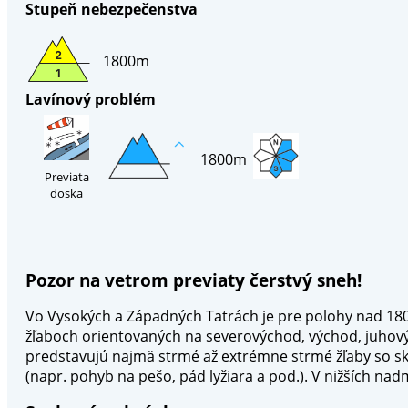
Stupeň nebezpečenstva
1800m
Lavínový problém
1800m
Previata
doska
Pozor na vetrom previaty čerstvý sneh!
Vo Vysokých a Západných Tatrách je pre polohy nad 1800
žľaboch orientovaných na severovýchod, východ, juhov
predstavujú najmä strmé až extrémne strmé žľaby so sk
(napr. pohyb na pešo, pád lyžiara a pod.). V nižších