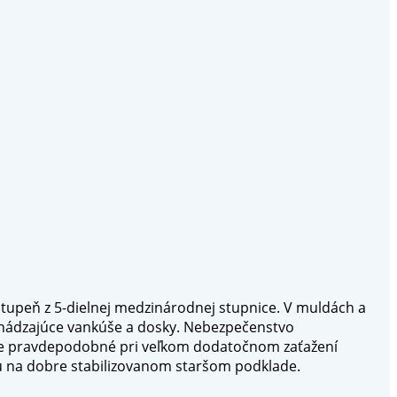
stupeň z 5-dielnej medzinárodnej stupnice. V muldách a
chádzajúce vankúše a dosky. Nebezpečenstvo
n je pravdepodobné pri veľkom dodatočnom zaťažení
u na dobre stabilizovanom staršom podklade.