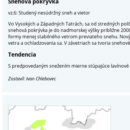
Snehová pokrývka
vz.6: Studený nesúdržný sneh a vietor
Vo Vysokých a Západných Tatrách, sa od stredných polô
snehová pokrývka je do nadmorskej výšky približne 200
formy menej stabilného vetrom previateho snehu. Nový
vetra a ochladzovania sa. V závetriach sa tvoria sneh
Tendencia
S predpovedaným snežením mierne stúpajúce lavínové
Zostavil: Ivan Chlebovec