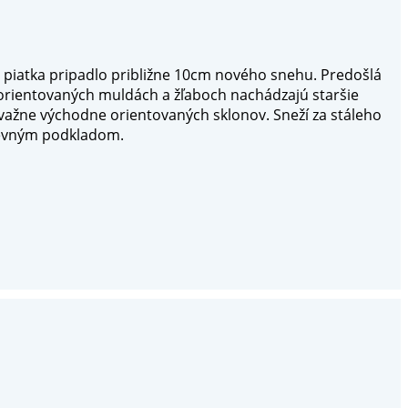
 piatka pripadlo približne 10cm nového snehu. Predošlá
 orientovaných muldách a žľaboch nachádzajú staršie
ažne východne orientovaných sklonov. Sneží za stáleho
 pevným podkladom.