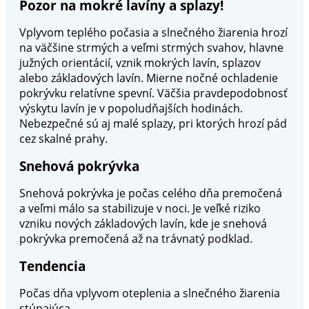
Pozor na mokré lavíny a splazy!
Vplyvom teplého počasia a slnečného žiarenia hrozí
na väčšine strmých a veľmi strmých svahov, hlavne
južných orientácií, vznik mokrých lavín, splazov
alebo základových lavín. Mierne nočné ochladenie
pokrývku relatívne spevní. Väčšia pravdepodobnosť
výskytu lavín je v popoludňajších hodinách.
Nebezpečné sú aj malé splazy, pri ktorých hrozí pád
cez skalné prahy.
Snehová pokrývka
Snehová pokrývka je počas celého dňa premočená
a veľmi málo sa stabilizuje v noci. Je veľké riziko
vzniku nových základových lavín, kde je snehová
pokrývka premočená až na trávnatý podklad.
Tendencia
Počas dňa vplyvom oteplenia a slnečného žiarenia
stúpajúca.