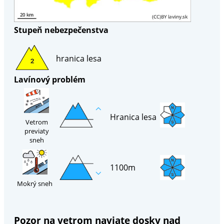
Stupeň nebezpečenstva
hranica lesa
Lavínový problém
Hranica lesa
Vetrom
previaty
sneh
1100m
Mokrý sneh
Pozor na vetrom naviate dosky nad