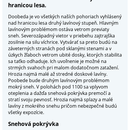
hranicou lesa.
Doobeda je vo všetkých naších pohoriach vyhlásený
nad hranicou lesa druhý lavínový stupeň. Hlavným
lavínovým problémom ostáva vetrom previaty
sneh. Severozápadný vietor v priebehu zajtrajška
zosilnie na silu víchrice. Vytvárať sa preto budú na
záveterných stranách pod sklanými stenami a v
úzkych žľaboch vetrom ubité dosky, ktorých stabilita
sa taťko odhaduje. Ich uvoľnenie je možné na
strmých svahoch pri malom dodatočnom zatažení.
Hrozia najmä malé až stredné doskové lavíny.
Poobede bude druhým lavínovým problémom
mokrý sneh. V polohách pod 1100 sa vplyvom
oteplenia a dažďa snehová pokrývka premočí a
stratí svoju pevnosť. Hrozia najmä splazy a malé
lavíny z mokrého snehu pričom nebezpečné budú
všetky expozície.
Snehová pokrývka