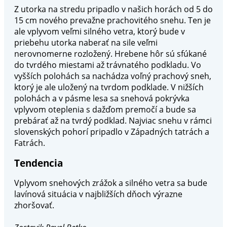
Z utorka na stredu pripadlo v našich horách od 5 do
15 cm nového prevažne prachovitého snehu. Ten je
ale vplyvom veľmi silného vetra, ktorý bude v
priebehu utorka naberať na sile veľmi
nerovnomerne rozložený. Hrebene hôr sú sfúkané
do tvrdého miestami až trávnatého podkladu. Vo
vyšších polohách sa nachádza voľný prachový sneh,
ktorý je ale uložený na tvrdom podklade. V nižších
polohách a v pásme lesa sa snehová pokrývka
vplyvom oteplenia s dažďom premočí a bude sa
prebárať až na tvrdý podklad. Najviac snehu v rámci
slovenských pohorí pripadlo v Západných tatrách a
Fatrách.
Tendencia
Vplyvom snehových zrážok a silného vetra sa bude
lavínová situácia v najbližších dňoch výrazne
zhoršovať.