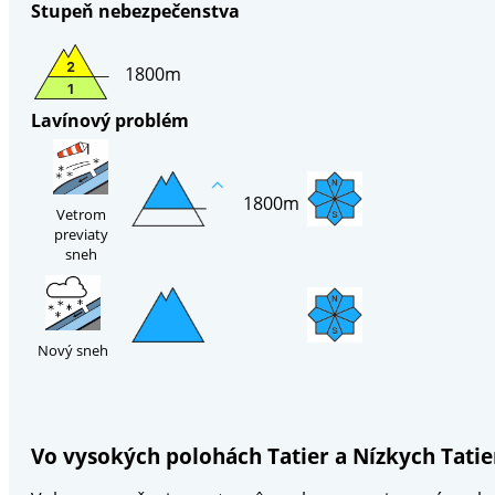
Stupeň nebezpečenstva
1800m
Lavínový problém
1800m
Vetrom
previaty
sneh
Nový sneh
Vo vysokých polohách Tatier a Nízkych Tati