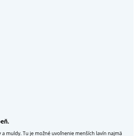
peň.
y a muldy. Tu je možné uvoľnenie menších lavín najmä