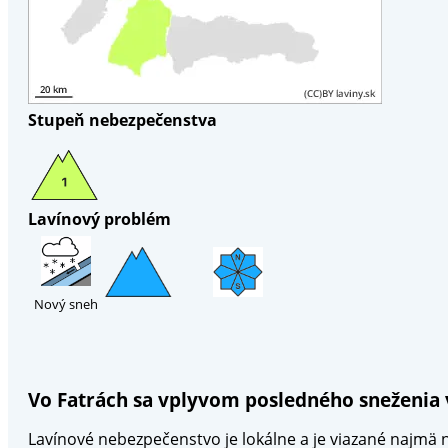
Stupeň nebezpečenstva
Lavínový problém
Nový sneh
Vo Fatrách sa vplyvom posledného sneženia 
Lavínové nebezpečenstvo je lokálne a je viazané najmä 