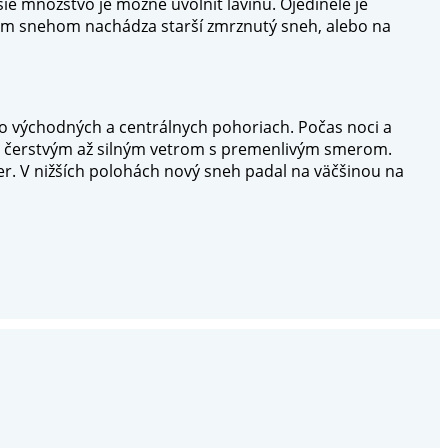
ie množstvo je možné uvoľniť lavínu. Ojedinele je
ým snehom nachádza starší zmrznutý sneh, alebo na
o východných a centrálnych pohoriach. Počas noci a
né čerstvým až silným vetrom s premenlivým smerom.
r. V nižších polohách nový sneh padal na väčšinou na