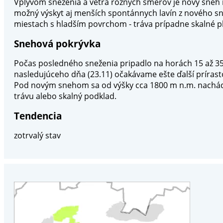
Vplyvom sneženia a vetra rôznych smerov je nový sneh ro
možný výskyt aj menších spontánnych lavín z nového s
miestach s hladším povrchom - tráva prípadne skalné p
Snehová pokrývka
Počas posledného sneženia pripadlo na horách 15 až 35
nasledujúceho dňa (23.11) očakávame ešte ďalší príra
Pod novým snehom sa od výšky cca 1800 m n.m. nachádza
trávu alebo skalný podklad.
Tendencia
zotrvalý stav