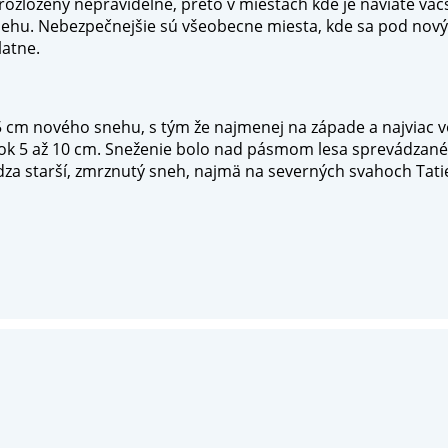
zložený nepravidelne, preto v miestach kde je naviate väčš
nehu. Nebezpečnejšie sú všeobecne miesta, kde sa pod nov
latne.
 cm nového snehu, s tým že najmenej na západe a najviac v
stok 5 až 10 cm. Sneženie bolo nad pásmom lesa sprevádza
 starší, zmrznutý sneh, najmä na severných svahoch Tatie