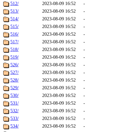
512/
2023-08-09 16:52
-
513/
2023-08-09 16:52
-
514/
2023-08-09 16:52
-
515/
2023-08-09 16:52
-
516/
2023-08-09 16:52
-
517/
2023-08-09 16:52
-
518/
2023-08-09 16:52
-
519/
2023-08-09 16:52
-
526/
2023-08-09 16:52
-
527/
2023-08-09 16:52
-
528/
2023-08-09 16:52
-
529/
2023-08-09 16:52
-
530/
2023-08-09 16:52
-
531/
2023-08-09 16:52
-
532/
2023-08-09 16:52
-
533/
2023-08-09 16:52
-
534/
2023-08-09 16:52
-