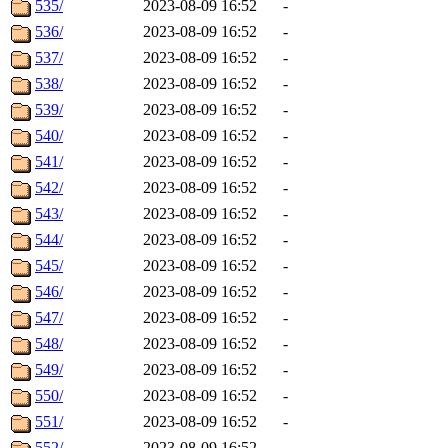
535/
2023-08-09 16:52
-
536/
2023-08-09 16:52
-
537/
2023-08-09 16:52
-
538/
2023-08-09 16:52
-
539/
2023-08-09 16:52
-
540/
2023-08-09 16:52
-
541/
2023-08-09 16:52
-
542/
2023-08-09 16:52
-
543/
2023-08-09 16:52
-
544/
2023-08-09 16:52
-
545/
2023-08-09 16:52
-
546/
2023-08-09 16:52
-
547/
2023-08-09 16:52
-
548/
2023-08-09 16:52
-
549/
2023-08-09 16:52
-
550/
2023-08-09 16:52
-
551/
2023-08-09 16:52
-
552/
2023-08-09 16:52
-