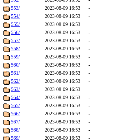
553/
2023-08-09 16:53
-
554/
2023-08-09 16:53
-
555/
2023-08-09 16:53
-
556/
2023-08-09 16:53
-
557/
2023-08-09 16:53
-
558/
2023-08-09 16:53
-
559/
2023-08-09 16:53
-
560/
2023-08-09 16:53
-
561/
2023-08-09 16:53
-
562/
2023-08-09 16:53
-
563/
2023-08-09 16:53
-
564/
2023-08-09 16:53
-
565/
2023-08-09 16:53
-
566/
2023-08-09 16:53
-
567/
2023-08-09 16:53
-
568/
2023-08-09 16:53
-
569/
2023-08-09 16:53
-